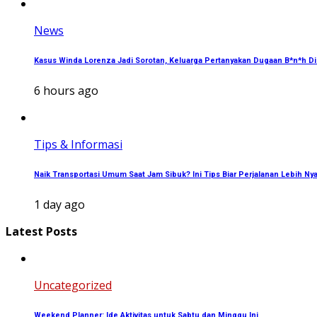
News
Kasus Winda Lorenza Jadi Sorotan, Keluarga Pertanyakan Dugaan B*n*h Di
6 hours ago
Tips & Informasi
Naik Transportasi Umum Saat Jam Sibuk? Ini Tips Biar Perjalanan Lebih N
1 day ago
Latest Posts
Uncategorized
Weekend Planner: Ide Aktivitas untuk Sabtu dan Minggu Ini