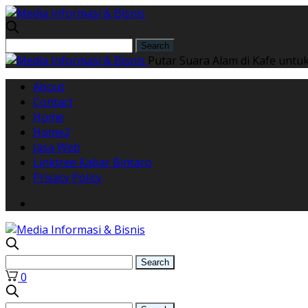
Putar Suara Alam di Kafe untuk
About
Contact
Home
Home2
Jasa Web
Linktree Kabar Bintaro
Privacy Policy
0