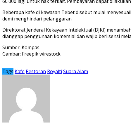
60.000 lagi untuk hak terkait. Pembayaran dapat dilakukan
Beberapa kafe di kawasan Tebet disebut mulai menyesuai
demi menghindari pelanggaran.
Direktorat Jenderal Kekayaan Intelektual (DJKI) menamba
dianggap penggunaan komersial dan wajib berlisensi mel
Sumber: Kompas
Gambar: Freepik wirestock
Share on Facebook
Tags
Kafe
Restoran
Royalti
Suara Alam