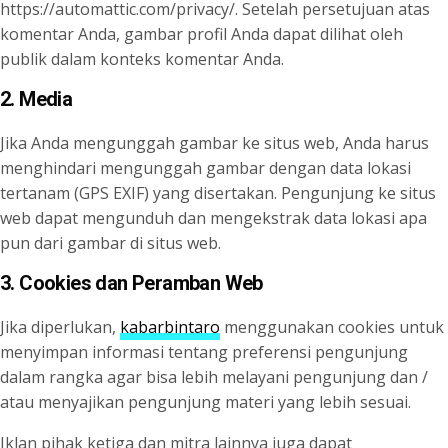
https://automattic.com/privacy/. Setelah persetujuan atas
komentar Anda, gambar profil Anda dapat dilihat oleh
publik dalam konteks komentar Anda.
2. Media
Jika Anda mengunggah gambar ke situs web, Anda harus
menghindari mengunggah gambar dengan data lokasi
tertanam (GPS EXIF) yang disertakan. Pengunjung ke situs
web dapat mengunduh dan mengekstrak data lokasi apa
pun dari gambar di situs web.
3. Cookies dan Peramban Web
Jika diperlukan,
kabarbintaro
menggunakan cookies untuk
menyimpan informasi tentang preferensi pengunjung
dalam rangka agar bisa lebih melayani pengunjung dan /
atau menyajikan pengunjung materi yang lebih sesuai.
Iklan pihak ketiga dan mitra lainnya juga dapat