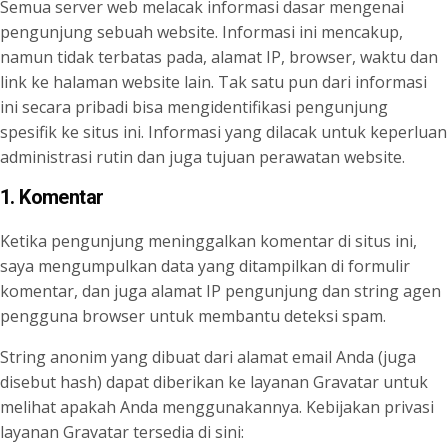
Semua server web melacak informasi dasar mengenai
pengunjung sebuah website. Informasi ini mencakup,
namun tidak terbatas pada, alamat IP, browser, waktu dan
link ke halaman website lain. Tak satu pun dari informasi
ini secara pribadi bisa mengidentifikasi pengunjung
spesifik ke situs ini. Informasi yang dilacak untuk keperluan
administrasi rutin dan juga tujuan perawatan website.
1. Komentar
Ketika pengunjung meninggalkan komentar di situs ini,
saya mengumpulkan data yang ditampilkan di formulir
komentar, dan juga alamat IP pengunjung dan string agen
pengguna browser untuk membantu deteksi spam.
String anonim yang dibuat dari alamat email Anda (juga
disebut hash) dapat diberikan ke layanan Gravatar untuk
melihat apakah Anda menggunakannya. Kebijakan privasi
layanan Gravatar tersedia di sini: