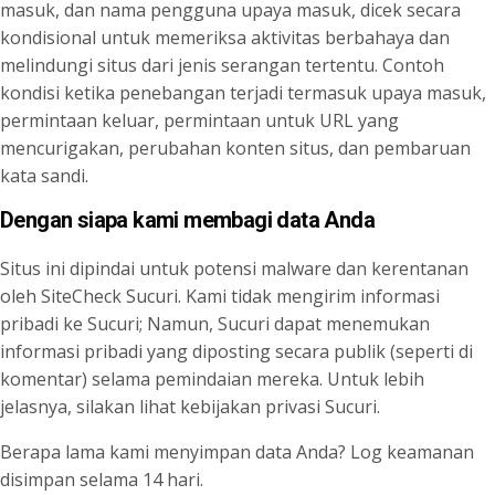
masuk, dan nama pengguna upaya masuk, dicek secara
kondisional untuk memeriksa aktivitas berbahaya dan
melindungi situs dari jenis serangan tertentu. Contoh
kondisi ketika penebangan terjadi termasuk upaya masuk,
permintaan keluar, permintaan untuk URL yang
mencurigakan, perubahan konten situs, dan pembaruan
kata sandi.
Dengan siapa kami membagi data Anda
Situs ini dipindai untuk potensi malware dan kerentanan
oleh SiteCheck Sucuri. Kami tidak mengirim informasi
pribadi ke Sucuri; Namun, Sucuri dapat menemukan
informasi pribadi yang diposting secara publik (seperti di
komentar) selama pemindaian mereka. Untuk lebih
jelasnya, silakan lihat kebijakan privasi Sucuri.
Berapa lama kami menyimpan data Anda? Log keamanan
disimpan selama 14 hari.