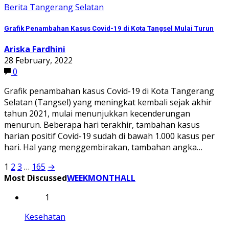
Berita Tangerang Selatan
Grafik Penambahan Kasus Covid-19 di Kota Tangsel Mulai Turun
Ariska Fardhini
28 February, 2022
0
Grafik penambahan kasus Covid-19 di Kota Tangerang
Selatan (Tangsel) yang meningkat kembali sejak akhir
tahun 2021, mulai menunjukkan kecenderungan
menurun. Beberapa hari terakhir, tambahan kasus
harian positif Covid-19 sudah di bawah 1.000 kasus per
hari. Hal yang menggembirakan, tambahan angka…
Posts
1
2
3
…
165
→
Most Discussed
WEEK
MONTH
ALL
pagination
1
Kesehatan