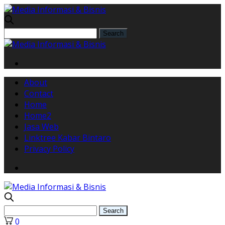
About
Contact
Home
Home2
Jasa Web
Linktree Kabar Bintaro
Privacy Policy
0