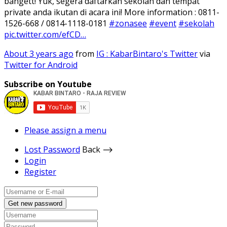
bangett! Yuk, segera daftarkan sekolah dan tempat
private anda ikutan di acara ini! More information : 0811-
1526-668 / 0814-1118-0181
#zonasee
#event
#sekolah
pic.twitter.com/efCD…
About 3 years ago
from
IG : KabarBintaro's Twitter
via
Twitter for Android
Subscribe on Youtube
Please assign a menu
Lost Password
Back ⟶
Login
Register
Get new password