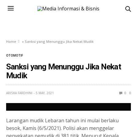
Home
»
Sanksi yang Menunggu Jika Nekat Mudik
OTOMOTIF
Sanksi yang Menunggu Jika Nekat
Mudik
ARISKA FARDHINI
5 MAY, 2021
0
0
Larangan mudik Lebaran tahun ini mulai berlaku
besok, Kamis (6/5/2021). Polisi akan menggelar
penyekatan pemudik di 381 titik. Menurut Kepala