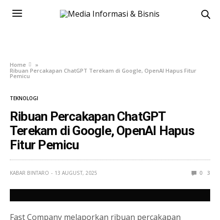
Home
»
Ribuan Percakapan ChatGPT Terekam di Google, OpenAI Hapus Fitur
Pemicu
TEKNOLOGI
Ribuan Percakapan ChatGPT
Terekam di Google, OpenAI Hapus
Fitur Pemicu
KABAR BINTARO
13 AUGUST, 2025
0
3
Fast Company melaporkan ribuan percakapan