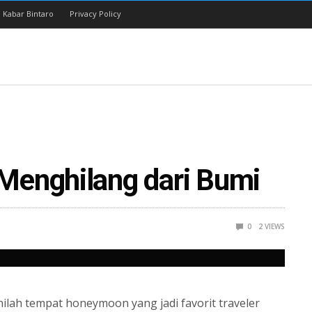
 Kabar Bintaro
Privacy Policy
Menghilang dari Bumi
0
2
VIEWS
inilah tempat honeymoon yang jadi favorit traveler