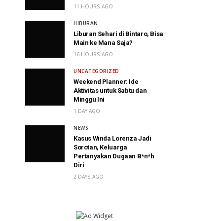
11 HOURS AGO
HIBURAN
Liburan Sehari di Bintaro, Bisa
Main ke Mana Saja?
16 HOURS AGO
UNCATEGORIZED
Weekend Planner: Ide
Aktivitas untuk Sabtu dan
Minggu Ini
1 DAY AGO
NEWS
Kasus Winda Lorenza Jadi
Sorotan, Keluarga
Pertanyakan Dugaan B*n*h
Diri
2 DAYS AGO