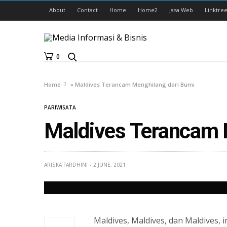
About
Contact
Home
Home2
Jasa Web
Linktree
0
Home
»
Maldives Terancam Menghilang dari Bumi
PARIWISATA
Maldives Terancam 
ARISKA FARDHINI
2 JUNE, 2021
Maldives, Maldives, dan Maldives, 