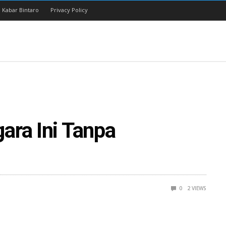
 Kabar Bintaro
Privacy Policy
ara Ini Tanpa
0
2
VIEWS