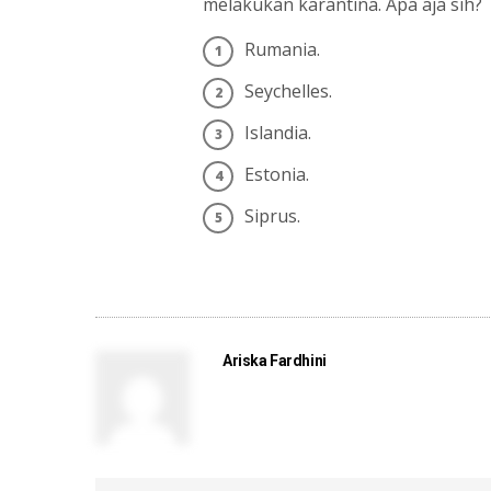
melakukan karantina. Apa aja sih?
Rumania.
Seychelles.
Islandia.
Estonia.
Siprus.
Share on Facebook
Ariska Fardhini