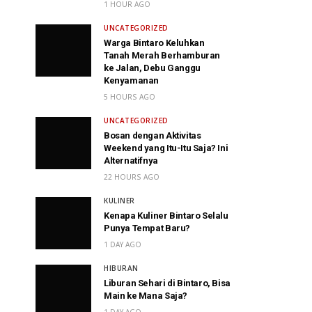
1 HOUR AGO
UNCATEGORIZED
Warga Bintaro Keluhkan
Tanah Merah Berhamburan
ke Jalan, Debu Ganggu
Kenyamanan
5 HOURS AGO
UNCATEGORIZED
Bosan dengan Aktivitas
Weekend yang Itu-Itu Saja? Ini
Alternatifnya
22 HOURS AGO
KULINER
Kenapa Kuliner Bintaro Selalu
Punya Tempat Baru?
1 DAY AGO
HIBURAN
Liburan Sehari di Bintaro, Bisa
Main ke Mana Saja?