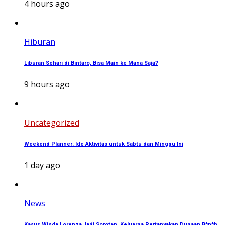
4 hours ago
Hiburan
Liburan Sehari di Bintaro, Bisa Main ke Mana Saja?
9 hours ago
Uncategorized
Weekend Planner: Ide Aktivitas untuk Sabtu dan Minggu Ini
1 day ago
News
Kasus Winda Lorenza Jadi Sorotan, Keluarga Pertanyakan Dugaan B*n*h