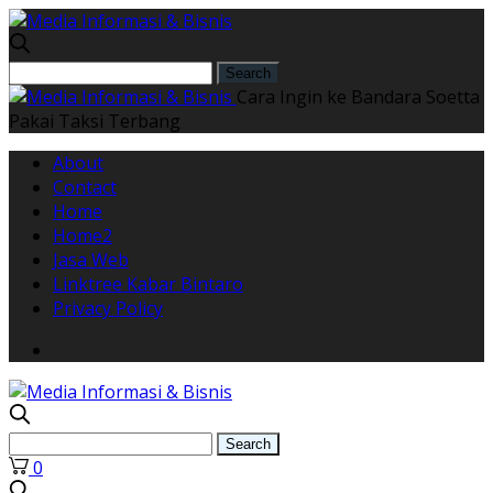
Cara Ingin ke Bandara Soetta
Pakai Taksi Terbang
About
Contact
Home
Home2
Jasa Web
Linktree Kabar Bintaro
Privacy Policy
0