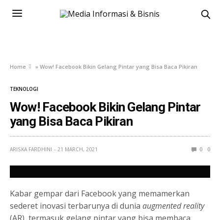
Home
»
Wow! Facebook Bikin Gelang Pintar yang Bisa Baca Pikiran
TEKNOLOGI
Wow! Facebook Bikin Gelang Pintar
yang Bisa Baca Pikiran
ARISKA FARDHINI
21 MARCH, 2021
0
0
Kabar gempar dari Facebook yang memamerkan
sederet inovasi terbarunya di dunia
augmented reality
(AR), termasuk gelang pintar yang bisa membaca