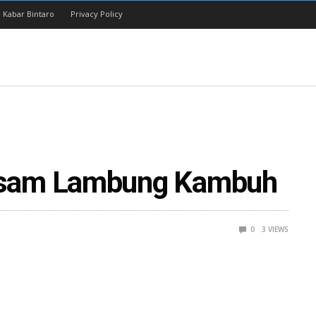
 Kabar Bintaro
Privacy Policy
Asam Lambung Kambuh
0
3
VIEWS