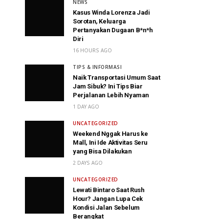
NEWS
Kasus Winda Lorenza Jadi
Sorotan, Keluarga
Pertanyakan Dugaan B*n*h
Diri
16 HOURS AGO
TIPS & INFORMASI
Naik Transportasi Umum Saat
Jam Sibuk? Ini Tips Biar
Perjalanan Lebih Nyaman
1 DAY AGO
UNCATEGORIZED
Weekend Nggak Harus ke
Mall, Ini Ide Aktivitas Seru
yang Bisa Dilakukan
2 DAYS AGO
UNCATEGORIZED
Lewati Bintaro Saat Rush
Hour? Jangan Lupa Cek
Kondisi Jalan Sebelum
Berangkat