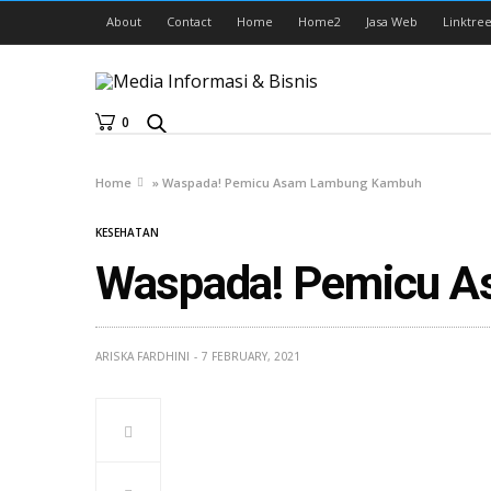
About
Contact
Home
Home2
Jasa Web
Linktree
0
Home
»
Waspada! Pemicu Asam Lambung Kambuh
KESEHATAN
Waspada! Pemicu 
ARISKA FARDHINI
7 FEBRUARY, 2021