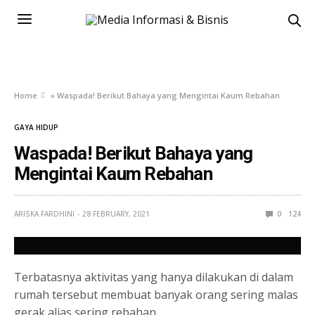
Home
»
Waspada! Berikut Bahaya yang Mengintai Kaum Rebahan
GAYA HIDUP
Waspada! Berikut Bahaya yang
Mengintai Kaum Rebahan
ARISKA FARDHINI
28 FEBRUARY, 2021
0
124
Terbatasnya aktivitas yang hanya dilakukan di dalam
rumah tersebut membuat banyak orang sering malas
gerak alias sering rebahan.