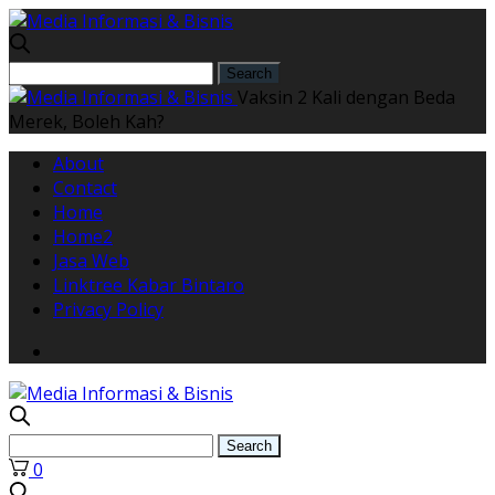
Vaksin 2 Kali dengan Beda
Merek, Boleh Kah?
About
Contact
Home
Home2
Jasa Web
Linktree Kabar Bintaro
Privacy Policy
0