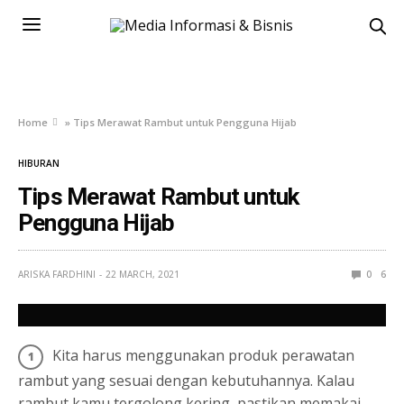
Home
»
Tips Merawat Rambut untuk Pengguna Hijab
HIBURAN
Tips Merawat Rambut untuk
Pengguna Hijab
ARISKA FARDHINI
22 MARCH, 2021
0
6
Kita harus menggunakan produk perawatan
rambut yang sesuai dengan kebutuhannya. Kalau
rambut kamu tergolong kering, pastikan memakai