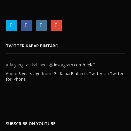
TWITTER KABAR BINTARO
Ada yang tau kabiners 🤔
instagram.com/reel/C…
About 3 years ago
from
IG : KabarBintaro's Twitter
via
Twitter
for iPhone
Kalo BSD kan Kabupaten rasa Tangsel. Nah kalo Bintaro ini
Tangsel rasa Jaksel 😂. Bukan gitu Kabiners 😅 . . . . 🎥 : Tiktok/⁦
SUBSCRIBE ON YOUTUBE
@txtdaritng
⁩
instagram.com/reel/C…