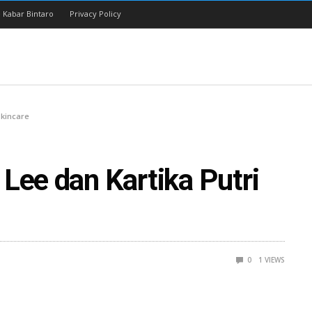
 Kabar Bintaro
Privacy Policy
Skincare
Lee dan Kartika Putri
0
1
VIEWS