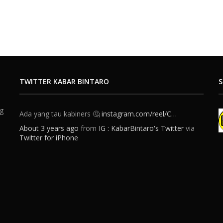
TWITTER KABAR BINTARO
S
ng
Ada yang tau kabiners 🤔
instagram.com/reel/C…
About 3 years ago
from
IG : KabarBintaro's Twitter
via
Twitter for iPhone
Kalo BSD kan Kabupaten rasa Tangsel. Nah kalo Bintaro
ini Tangsel rasa Jaksel 😂. Bukan gitu Kabiners 😅 . . . . 🎥