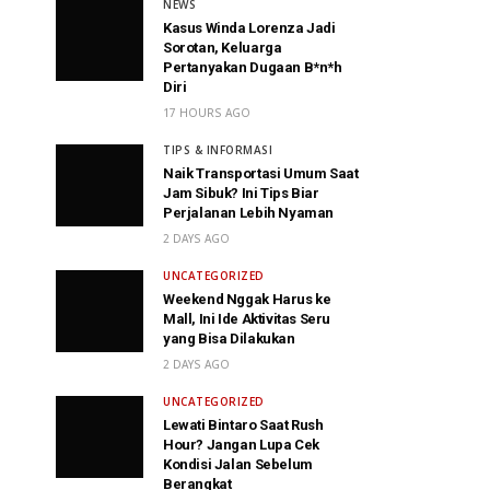
NEWS
Kasus Winda Lorenza Jadi
Sorotan, Keluarga
Pertanyakan Dugaan B*n*h
Diri
17 HOURS AGO
TIPS & INFORMASI
Naik Transportasi Umum Saat
Jam Sibuk? Ini Tips Biar
Perjalanan Lebih Nyaman
2 DAYS AGO
UNCATEGORIZED
Weekend Nggak Harus ke
Mall, Ini Ide Aktivitas Seru
yang Bisa Dilakukan
2 DAYS AGO
UNCATEGORIZED
Lewati Bintaro Saat Rush
Hour? Jangan Lupa Cek
Kondisi Jalan Sebelum
Berangkat