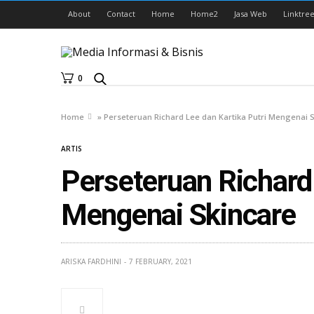
About
Contact
Home
Home2
Jasa Web
Linktree
0
Home
»
Perseteruan Richard Lee dan Kartika Putri Mengenai 
ARTIS
Perseteruan Richard 
Mengenai Skincare
ARISKA FARDHINI
7 FEBRUARY, 2021