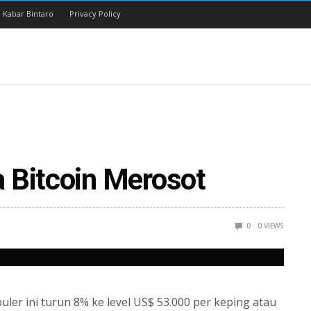
 Kabar Bintaro
Privacy Policy
 Bitcoin Merosot
0
0
VIEWS
ler ini turun 8% ke level US$ 53.000 per keping atau