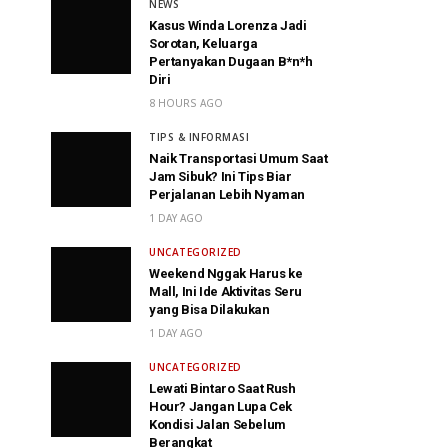
NEWS
Kasus Winda Lorenza Jadi
Sorotan, Keluarga
Pertanyakan Dugaan B*n*h
Diri
8 HOURS AGO
TIPS & INFORMASI
Naik Transportasi Umum Saat
Jam Sibuk? Ini Tips Biar
Perjalanan Lebih Nyaman
1 DAY AGO
UNCATEGORIZED
Weekend Nggak Harus ke
Mall, Ini Ide Aktivitas Seru
yang Bisa Dilakukan
1 DAY AGO
UNCATEGORIZED
Lewati Bintaro Saat Rush
Hour? Jangan Lupa Cek
Kondisi Jalan Sebelum
Berangkat