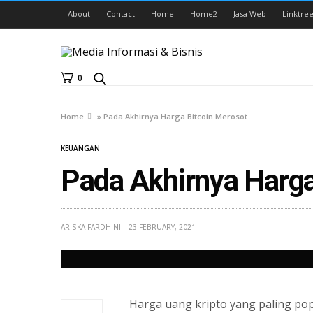
About
Contact
Home
Home2
Jasa Web
Linktree
0
Home
»
Pada Akhirnya Harga Bitcoin Merosot
KEUANGAN
Pada Akhirnya Harga
ARISKA FARDHINI
23 FEBRUARY, 2021
Harga uang kripto yang paling popu