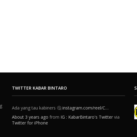
TWITTER KABAR BINTARO
S
ng
Ada yang tau kabiners 🤔
instagram.com/reel/C…
About 3 years ago
from
IG : KabarBintaro's Twitter
via
Twitter for iPhone