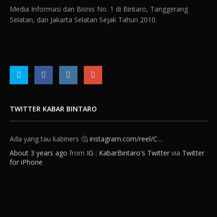
Media Informasi dan Bisnis No. 1 di Bintaro, Tanggerang
Selatan, dan Jakarta Selatan Sejak Tahun 2010.
Ada yang tau kabiners 🤔
instagram.com/reel/C…
TWITTER KABAR BINTARO
About 3 years ago
from
IG : KabarBintaro's Twitter
via
Twitter
for iPhone
Kalo BSD kan Kabupaten rasa Tangsel. Nah kalo Bintaro ini
Tangsel rasa Jaksel 😂. Bukan gitu Kabiners 😅 . . . . 🎥 : Tiktok/⁦
@txtdaritng
⁩
instagram.com/reel/C…