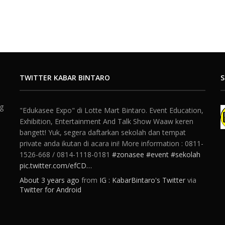
TWITTER KABAR BINTARO
S
ng
"Edukasee Expo" di Lotte Mart Bintaro. Event Education,
Exhibition, Entertainment And Talk Show Waaw keren
bangett! Yuk, segera daftarkan sekolah dan tempat
private anda ikutan di acara ini! More information : 0811-
1526-668 / 0814-1118-0181
#zonasee
#event
#sekolah
pic.twitter.com/efCD…
About 3 years ago
from
IG : KabarBintaro's Twitter
via
Twitter for Android