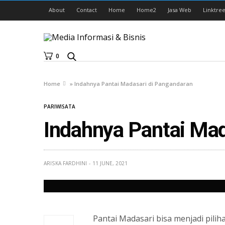
About
Contact
Home
Home2
Jasa Web
Linktree
0
Home
»
Indahnya Pantai Madasari di Pangandaran
PARIWISATA
Indahnya Pantai Mad
ARISKA FARDHINI
11 JUNE, 2021
Pantai Madasari bisa menjadi pilih