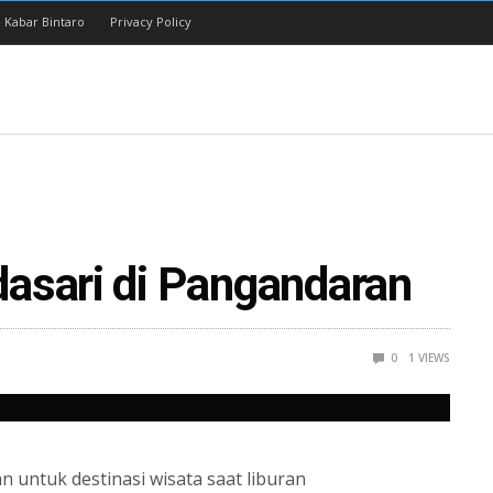
 Kabar Bintaro
Privacy Policy
asari di Pangandaran
0
1
VIEWS
an untuk destinasi wisata saat liburan