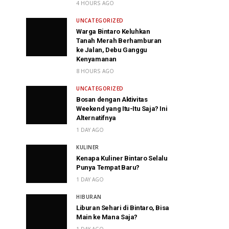
4 HOURS AGO
UNCATEGORIZED
Warga Bintaro Keluhkan
Tanah Merah Berhamburan
ke Jalan, Debu Ganggu
Kenyamanan
8 HOURS AGO
UNCATEGORIZED
Bosan dengan Aktivitas
Weekend yang Itu-Itu Saja? Ini
Alternatifnya
1 DAY AGO
KULINER
Kenapa Kuliner Bintaro Selalu
Punya Tempat Baru?
1 DAY AGO
HIBURAN
Liburan Sehari di Bintaro, Bisa
Main ke Mana Saja?