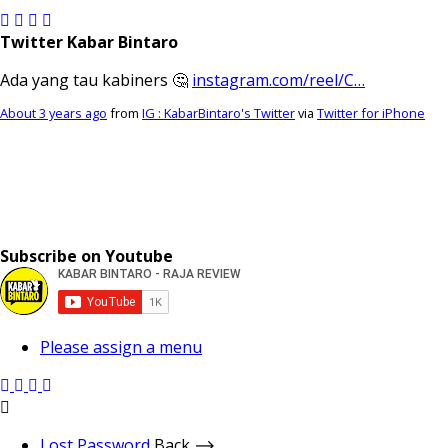
Twitter Kabar Bintaro
Ada yang tau kabiners 🤔
instagram.com/reel/C…
About 3 years ago
from
IG : KabarBintaro's Twitter
via
Twitter for iPhone
Subscribe on Youtube
Please assign a menu
Lost Password
Back ⟶