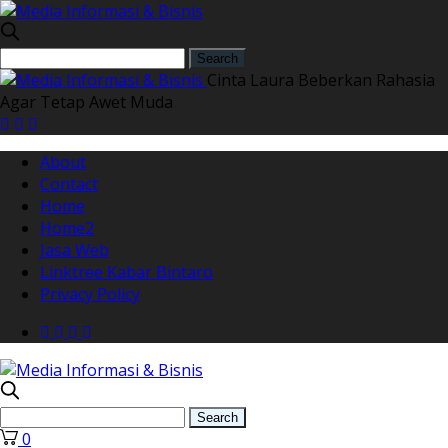
Cinta Laura Beberkan Rahasia
Agar Tetap Awet Muda
About
Contact
Home
Home2
Jasa Web
Linktree Kabar Bintaro
Privacy Policy
0