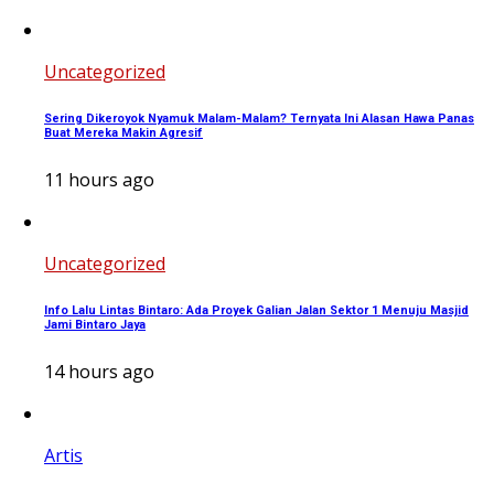
Uncategorized
Sering Dikeroyok Nyamuk Malam-Malam? Ternyata Ini Alasan Hawa Panas
Buat Mereka Makin Agresif
11 hours ago
Uncategorized
Info Lalu Lintas Bintaro: Ada Proyek Galian Jalan Sektor 1 Menuju Masjid
Jami Bintaro Jaya
14 hours ago
Artis