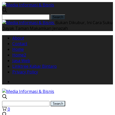
Bukan Dikubur, Ini Cara Suku
Dayak Taman Makamkan Jenazah
About
Contact
Home
Home2
Jasa Web
Linktree Kabar Bintaro
Privacy Policy
0