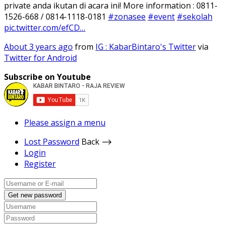
private anda ikutan di acara ini! More information : 0811-
1526-668 / 0814-1118-0181
#zonasee
#event
#sekolah
pic.twitter.com/efCD…
About 3 years ago
from
IG : KabarBintaro's Twitter
via
Twitter for Android
Subscribe on Youtube
Please assign a menu
Lost Password
Back ⟶
Login
Register
Get new password