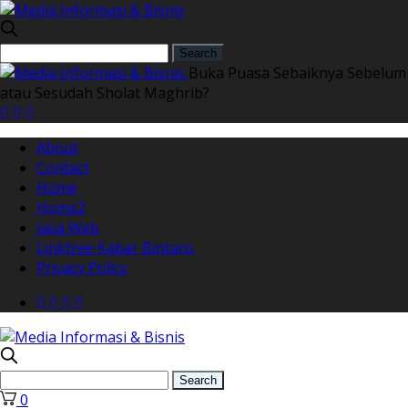
Buka Puasa Sebaiknya Sebelum
atau Sesudah Sholat Maghrib?
About
Contact
Home
Home2
Jasa Web
Linktree Kabar Bintaro
Privacy Policy
0