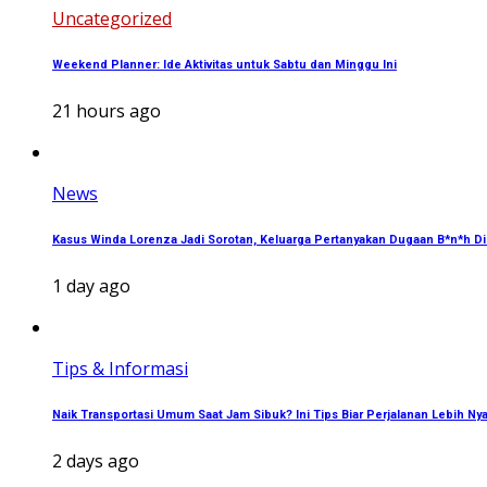
Uncategorized
Weekend Planner: Ide Aktivitas untuk Sabtu dan Minggu Ini
21 hours ago
News
Kasus Winda Lorenza Jadi Sorotan, Keluarga Pertanyakan Dugaan B*n*h Di
1 day ago
Tips & Informasi
Naik Transportasi Umum Saat Jam Sibuk? Ini Tips Biar Perjalanan Lebih N
2 days ago