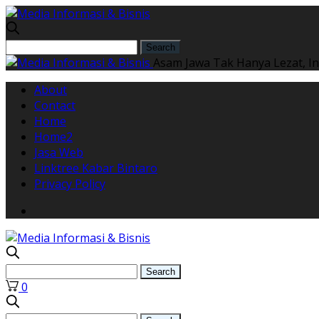
Asam Jawa Tak Hanya Lezat, I
About
Contact
Home
Home2
Jasa Web
Linktree Kabar Bintaro
Privacy Policy
0