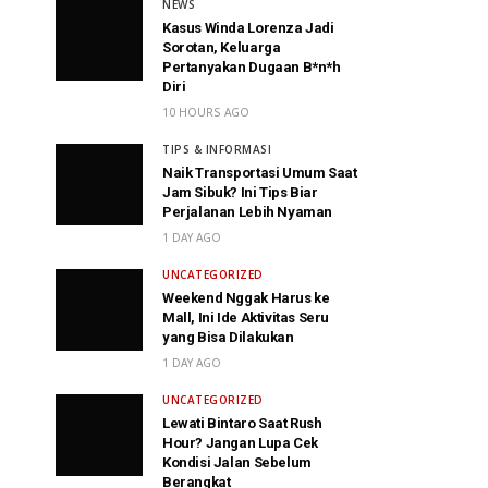
NEWS
Kasus Winda Lorenza Jadi
Sorotan, Keluarga
Pertanyakan Dugaan B*n*h
Diri
10 HOURS AGO
TIPS & INFORMASI
Naik Transportasi Umum Saat
Jam Sibuk? Ini Tips Biar
Perjalanan Lebih Nyaman
1 DAY AGO
UNCATEGORIZED
Weekend Nggak Harus ke
Mall, Ini Ide Aktivitas Seru
yang Bisa Dilakukan
1 DAY AGO
UNCATEGORIZED
Lewati Bintaro Saat Rush
Hour? Jangan Lupa Cek
Kondisi Jalan Sebelum
Berangkat