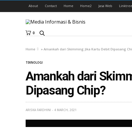
About
Contact
Home
Home2
Jasa Web
Linktree
0
Home
»
Amankah dari Skimming Jika Kartu Debit Dipasang Ch
TEKNOLOGI
Amankah dari Skimmi
Dipasang Chip?
ARISKA FARDHINI
4 MARCH, 2021