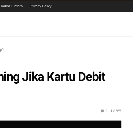
 Kabar Bintaro
Privacy Policy
ip?
ng Jika Kartu Debit
0
4
VIEWS