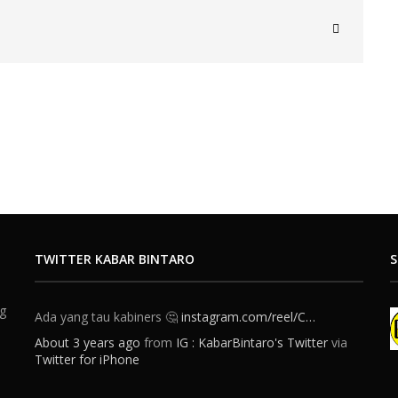
TWITTER KABAR BINTARO
S
ng
Ada yang tau kabiners 🤔
instagram.com/reel/C…
About 3 years ago
from
IG : KabarBintaro's Twitter
via
Twitter for iPhone