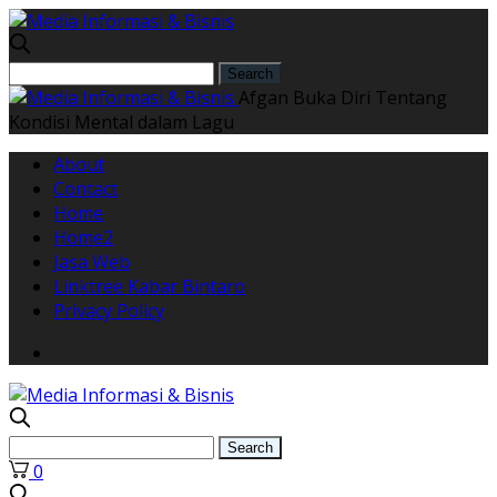
Afgan Buka Diri Tentang
Kondisi Mental dalam Lagu
About
Contact
Home
Home2
Jasa Web
Linktree Kabar Bintaro
Privacy Policy
0