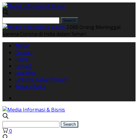
2.000 Orang Meninggal
karena Corona di India dalam Sehari
About
Contact
Home
Home2
Jasa Web
Linktree Kabar Bintaro
Privacy Policy
0