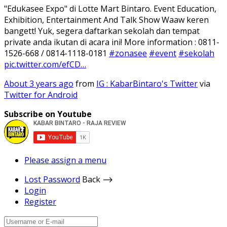
"Edukasee Expo" di Lotte Mart Bintaro. Event Education,
Exhibition, Entertainment And Talk Show Waaw keren
bangett! Yuk, segera daftarkan sekolah dan tempat
private anda ikutan di acara ini! More information : 0811-
1526-668 / 0814-1118-0181
#zonasee
#event
#sekolah
pic.twitter.com/efCD…
About 3 years ago
from
IG : KabarBintaro's Twitter
via
Twitter for Android
Subscribe on Youtube
Please assign a menu
Lost Password
Back ⟶
Login
Register