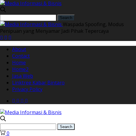
Waspada Spoofing, Modus
Penipuan yang Menyamar Jadi Pihak Tepercaya
About
Contact
Home
Home2
Jasa Web
Linktree Kabar Bintaro
Privacy Policy
0