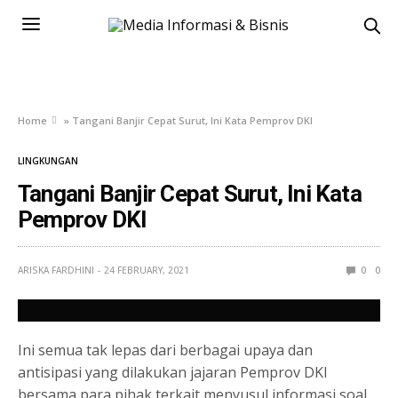
Home
»
Tangani Banjir Cepat Surut, Ini Kata Pemprov DKI
LINGKUNGAN
Tangani Banjir Cepat Surut, Ini Kata
Pemprov DKI
ARISKA FARDHINI
24 FEBRUARY, 2021
0
0
Ini semua tak lepas dari berbagai upaya dan
antisipasi yang dilakukan jajaran Pemprov DKI
bersama para pihak terkait menyusul informasi soal