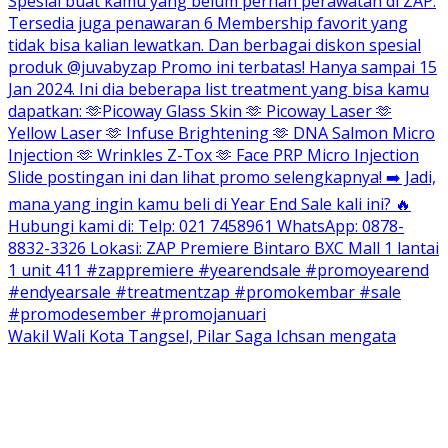
Wakil Wali Kota Tangsel, Pilar Saga Ichsan mengata