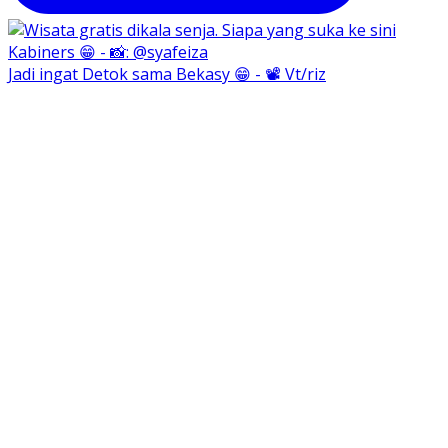
Jadi ingat Detok sama Bekasy 😁 - 📽️ Vt/riz