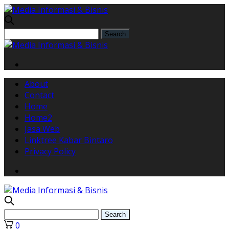
About
Contact
Home
Home2
Jasa Web
Linktree Kabar Bintaro
Privacy Policy
0