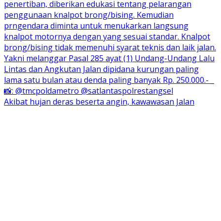
Akibat hujan deras beserta angin, kawawasan Jalan