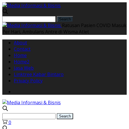
Ratusan Pasien COVID Masuk
Per Hari, Ambulans Antre di Wisma Atlet
About
Contact
Home
Home2
Jasa Web
Linktree Kabar Bintaro
Privacy Policy
0