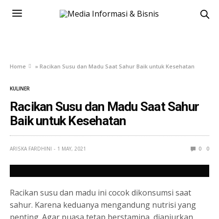
Home
»
Racikan Susu dan Madu Saat Sahur Baik untuk Kesehatan
KULINER
Racikan Susu dan Madu Saat Sahur
Baik untuk Kesehatan
ARISKA FARDHINI
1 MAY, 2021
0
0
Racikan susu dan madu ini cocok dikonsumsi saat
sahur. Karena keduanya mengandung nutrisi yang
penting. Agar puasa tetap berstamina, dianjurkan