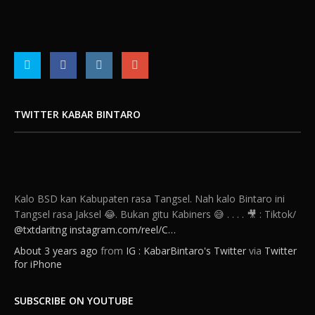
Ada yang tau kabiners 🤔
instagram.com/reel/C…
About 3 years ago
from
IG : KabarBintaro's Twitter
via
Twitter
for iPhone
TWITTER KABAR BINTARO
Kalo BSD kan Kabupaten rasa Tangsel. Nah kalo Bintaro ini
Tangsel rasa Jaksel 😂. Bukan gitu Kabiners 😅 . . . . 🎥 : Tiktok/⁦
@txtdaritng
⁩
instagram.com/reel/C…
About 3 years ago
from
IG : KabarBintaro's Twitter
via
Twitter
for iPhone
SUBSCRIBE ON YOUTUBE