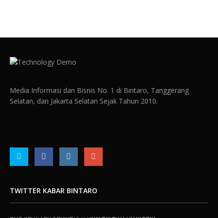
Media Informasi dan Bisnis No. 1 di Bintaro, Tanggerang
Selatan, dan Jakarta Selatan Sejak Tahun 2010.
TWITTER KABAR BINTARO
Ada yang tau kabiners 🤔
instagram.com/reel/C…
About 3 years ago
from
IG : KabarBintaro's Twitter
via
Twitter
for iPhone