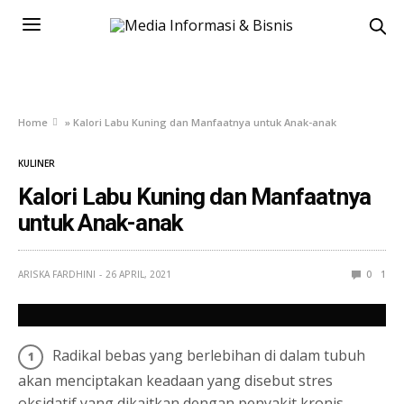
Home
»
Kalori Labu Kuning dan Manfaatnya untuk Anak-anak
KULINER
Kalori Labu Kuning dan Manfaatnya
untuk Anak-anak
ARISKA FARDHINI
26 APRIL, 2021
0
1
Radikal bebas yang berlebihan di dalam tubuh
akan menciptakan keadaan yang disebut stres
oksidatif yang dikaitkan dengan penyakit kronis,