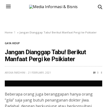
Home
»
Jangan Dianggap Tabu! Berikut Manfaat Pergi ke Psikiater
GAYA HIDUP
Jangan Dianggap Tabu! Berikut
Manfaat Pergi ke Psikiater
ARISKA FARDHINI
21 FEBRUARY, 2021
0
8
Beberapa orang juga beranggapan hanya orang
“gila” saja yang butuh penanganan dokter jiwa.
Padahal, dengan berkunjung atau berkonsultasi