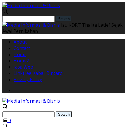
Isu KDRT Thalita Latief Sejak
Awal Pernikahan
About
Contact
Home
Home2
Jasa Web
Linktree Kabar Bintaro
Privacy Policy
0