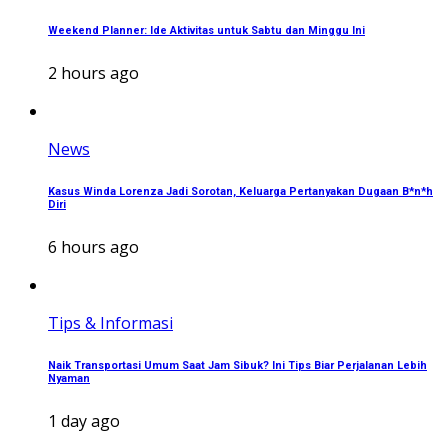
Weekend Planner: Ide Aktivitas untuk Sabtu dan Minggu Ini
2 hours ago
News
Kasus Winda Lorenza Jadi Sorotan, Keluarga Pertanyakan Dugaan B*n*h
Diri
6 hours ago
Tips & Informasi
Naik Transportasi Umum Saat Jam Sibuk? Ini Tips Biar Perjalanan Lebih
Nyaman
1 day ago