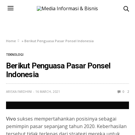
Home
»
Berikut Penguasa Pasar Ponsel Indonesia
TEKNOLOGI
Berikut Penguasa Pasar Ponsel
Indonesia
ARISKA FARDHINI
16 MARCH, 2021
0
2
Vivo
sukses mempertahankan posisinya sebagai
pemimpin pasar sepanjang tahun 2020. Keberhasilan
tersebut tidak terlepas dari strategi mereka untuk