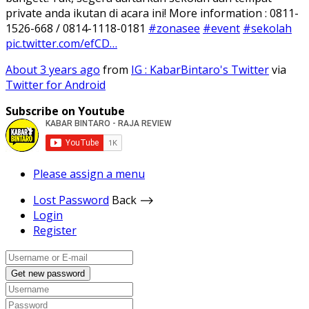
private anda ikutan di acara ini! More information : 0811-
1526-668 / 0814-1118-0181
#zonasee
#event
#sekolah
pic.twitter.com/efCD…
About 3 years ago
from
IG : KabarBintaro's Twitter
via
Twitter for Android
Subscribe on Youtube
Please assign a menu
Lost Password
Back ⟶
Login
Register
Get new password