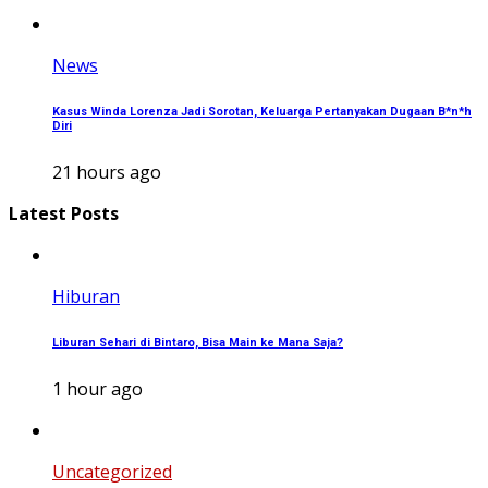
News
Kasus Winda Lorenza Jadi Sorotan, Keluarga Pertanyakan Dugaan B*n*h
Diri
21 hours ago
Latest Posts
Hiburan
Liburan Sehari di Bintaro, Bisa Main ke Mana Saja?
1 hour ago
Uncategorized