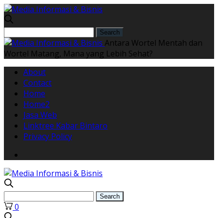
Antara Wortel Mentah dan
Wortel Matang, Mana yang Lebih Sehat?
About
Contact
Home
Home2
Jasa Web
Linktree Kabar Bintaro
Privacy Policy
0