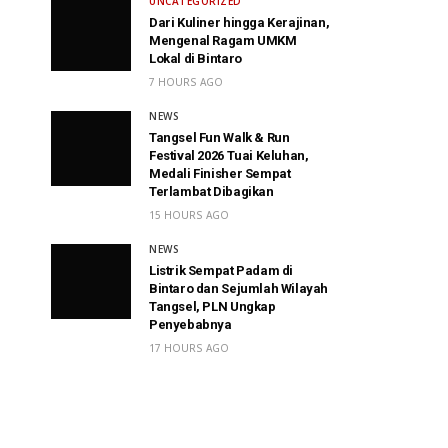
UNCATEGORIZED
Dari Kuliner hingga Kerajinan,
Mengenal Ragam UMKM
Lokal di Bintaro
7 HOURS AGO
NEWS
Tangsel Fun Walk & Run
Festival 2026 Tuai Keluhan,
Medali Finisher Sempat
Terlambat Dibagikan
15 HOURS AGO
NEWS
Listrik Sempat Padam di
Bintaro dan Sejumlah Wilayah
Tangsel, PLN Ungkap
Penyebabnya
17 HOURS AGO