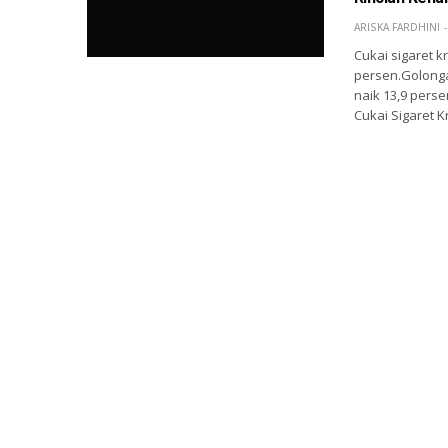
ARISKA FARDHINI
Cukai sigaret k
persen.Golongan
naik 13,9 perse
Cukai Sigaret 