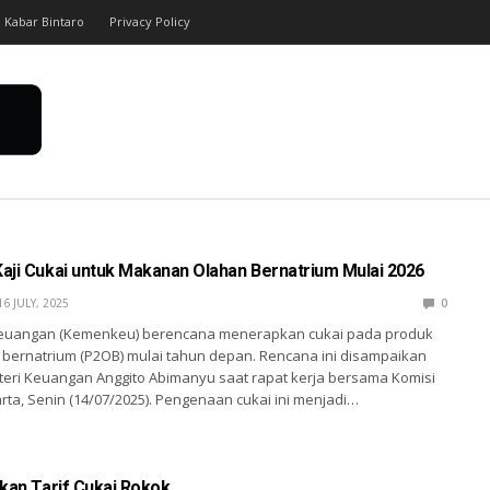
 Kabar Bintaro
Privacy Policy
aji Cukai untuk Makanan Olahan Bernatrium Mulai 2026
16 JULY, 2025
0
euangan (Kemenkeu) berencana menerapkan cukai pada produk
bernatrium (P2OB) mulai tahun depan. Rencana ini disampaikan
teri Keuangan Anggito Abimanyu saat rapat kerja bersama Komisi
karta, Senin (14/07/2025). Pengenaan cukai ini menjadi…
ikan Tarif Cukai Rokok