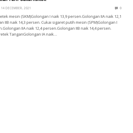
14 DECEMBER, 2021
0
retek mesin (SKM)Golongan I naik 13,9 persen.Golongan IIA naik 12,1
 IIB naik 14,3 persen. Cukai sigaret putih mesin (SPM)Golongan I
n.Golongan IIA naik 12,4 persen.Golongan IIB naik 14,4 persen.
Kretek TanganGolongan IA naik…