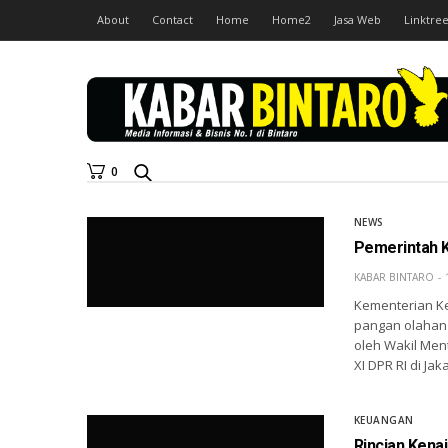
About
Contact
Home
Home2
Jasa Web
Linktree
0
NEWS
Pemerintah K
KABAR BINTARO
Kementerian K
pangan olahan 
oleh Wakil Men
XI DPR RI di Ja
KEUANGAN
Rincian Kena