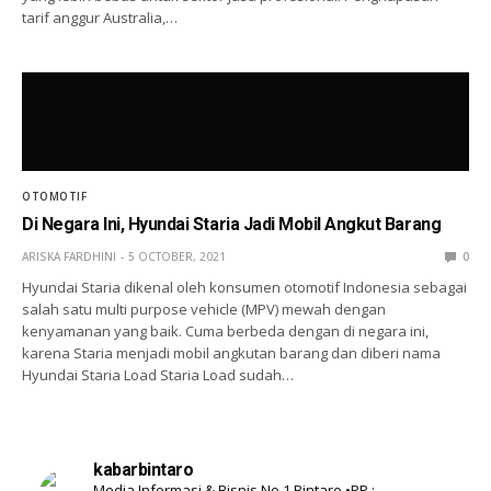
tarif anggur Australia,…
OTOMOTIF
Di Negara Ini, Hyundai Staria Jadi Mobil Angkut Barang
ARISKA FARDHINI
5 OCTOBER, 2021
0
Hyundai Staria dikenal oleh konsumen otomotif Indonesia sebagai
salah satu multi purpose vehicle (MPV) mewah dengan
kenyamanan yang baik. Cuma berbeda dengan di negara ini,
karena Staria menjadi mobil angkutan barang dan diberi nama
Hyundai Staria Load Staria Load sudah…
kabarbintaro
Media Informasi & Bisnis No 1 Bintaro
•PP :