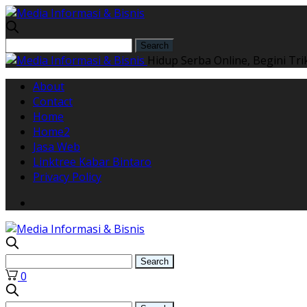
Hidup Serba Online, Begini Tr
About
Contact
Home
Home2
Jasa Web
Linktree Kabar Bintaro
Privacy Policy
0