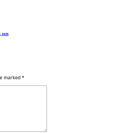
s 2025
re marked *