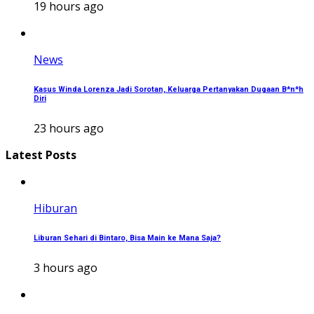
19 hours ago
News
Kasus Winda Lorenza Jadi Sorotan, Keluarga Pertanyakan Dugaan B*n*h
Diri
23 hours ago
Latest Posts
Hiburan
Liburan Sehari di Bintaro, Bisa Main ke Mana Saja?
3 hours ago